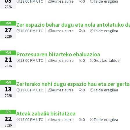
03
18:00 PM UTC
Aurrez aurre
0
Talde eragilea
2026
MAI
Zer espazio behar dugu eta nola antolatuko d
27
18:00 PM UTC
Aurrez aurre
0
Talde eragilea
2026
MAI
Prozesuaren bitarteko ebaluazioa
21
13:00 PM UTC
Aurrez aurre
0
Gidatze-taldea
2026
MAI
Zertarako nahi dugu espazio hau eta zer gert
13
18:00 PM UTC
Aurrez aurre
0
Talde eragilea
2026
API
Ateak zabalik bisitatzea
22
18:00 PM UTC
Aurrez aurre
0
Talde eragilea
2026