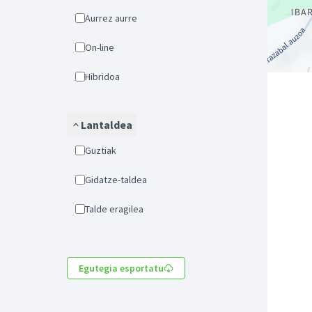
Aurrez aurre
On-line
Hibridoa
Lantaldea
Guztiak
Gidatze-taldea
Talde eragilea
Egutegia esportatu