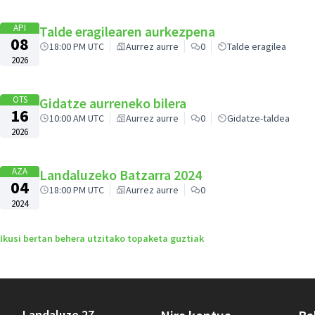
API
Talde eragilearen aurkezpena
08
18:00 PM UTC
Aurrez aurre
0
Talde eragilea
2026
OTS
Gidatze aurreneko bilera
16
10:00 AM UTC
Aurrez aurre
0
Gidatze-taldea
2026
AZA
Landaluzeko Batzarra 2024
04
18:00 PM UTC
Aurrez aurre
0
2024
Ikusi bertan behera utzitako topaketa guztiak
Landaluze 27