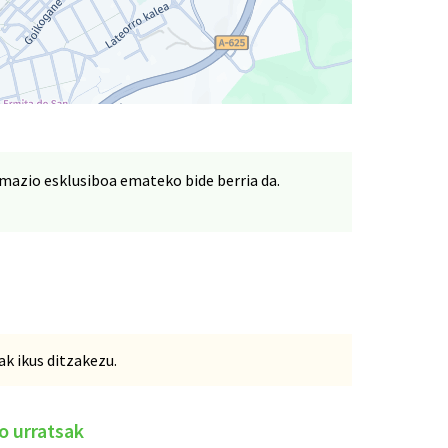
rmazio esklusiboa emateko bide berria da.
k ikus ditzakezu.
o urratsak