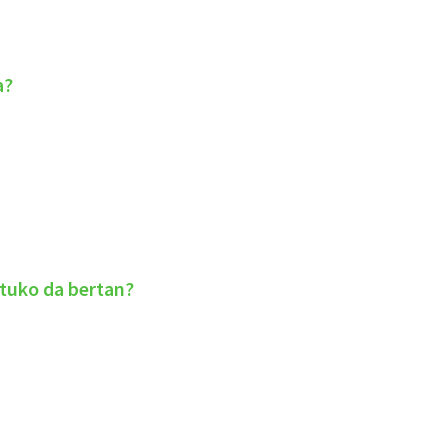
a?
atuko da bertan?