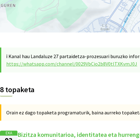
ℹ️ Kanal hau Landaluze 27 partaidetza-prozesuari buruzko info
https://whatsapp.com/channel/0029VbCio2b8V0tlTXKvmJ0J
8 topaketa
Orain ez dago topaketa programaturik, baina aurreko topaketa
EKA
Bizitza komunitarioa, identitatea eta hurreng