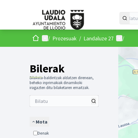
Hasiera
Menu nagusia
Parte-ha
/
Prozesuak
/
Landaluze 27
/
Mapa h
Hurrengo 
Bilerak
Bilaketa-baldintzak aldatzen direnean,
beheko inprimakiak dinamikoki
iragazten ditu bilaketaren emaitzak.
Mota
Denak