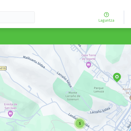
Laguntza
rtzailearen menua
au ez erabili
elementua orri honetako osagaiak mapan puntu gisa erakusten dit
5