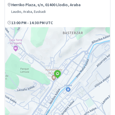
Herriko Plaza, s/n, 01400 Llodio, Araba
Laudio, Araba, Euskadi
13:00 PM
-
14:30 PM UTC