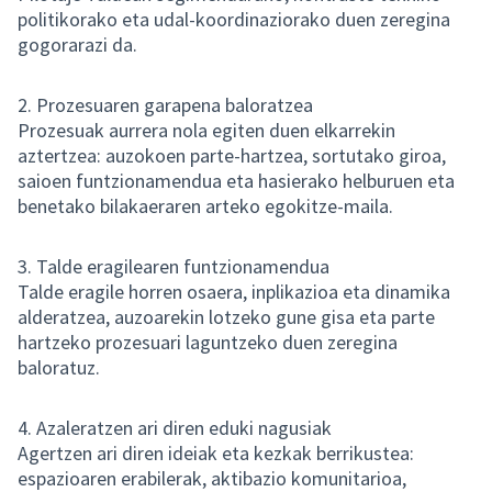
politikorako eta udal-koordinaziorako duen zeregina
gogorarazi da.
2. Prozesuaren garapena baloratzea
Prozesuak aurrera nola egiten duen elkarrekin
aztertzea: auzokoen parte-hartzea, sortutako giroa,
saioen funtzionamendua eta hasierako helburuen eta
benetako bilakaeraren arteko egokitze-maila.
3. Talde eragilearen funtzionamendua
Talde eragile horren osaera, inplikazioa eta dinamika
alderatzea, auzoarekin lotzeko gune gisa eta parte
hartzeko prozesuari laguntzeko duen zeregina
baloratuz.
4. Azaleratzen ari diren eduki nagusiak
Agertzen ari diren ideiak eta kezkak berrikustea:
espazioaren erabilerak, aktibazio komunitarioa,