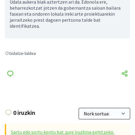
Udala aukera biak aztertzen ari da. Edonola ere,
beharrezkotzat jotzen da gobernantza saioan bailara
fasean eta ondoren lokala ireki arte proiektuarekin
jarraitzeko prest dagoen pertsona talde bat
identifikatzea.
Gidatze-taldea
Gidatze-taldea hautaketaren emaitzak
0 iruzkin
Sartu edo sortu kontu bat zure iruzkina gehitzeko.