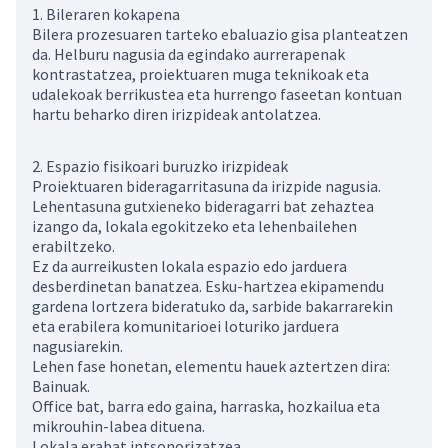
1. Bileraren kokapena
Bilera prozesuaren tarteko ebaluazio gisa planteatzen
da. Helburu nagusia da egindako aurrerapenak
kontrastatzea, proiektuaren muga teknikoak eta
udalekoak berrikustea eta hurrengo faseetan kontuan
hartu beharko diren irizpideak antolatzea.
2. Espazio fisikoari buruzko irizpideak
Proiektuaren bideragarritasuna da irizpide nagusia.
Lehentasuna gutxieneko bideragarri bat zehaztea
izango da, lokala egokitzeko eta lehenbailehen
erabiltzeko.
Ez da aurreikusten lokala espazio edo jarduera
desberdinetan banatzea. Esku-hartzea ekipamendu
gardena lortzera bideratuko da, sarbide bakarrarekin
eta erabilera komunitarioei loturiko jarduera
nagusiarekin.
Lehen fase honetan, elementu hauek aztertzen dira:
Bainuak.
Office bat, barra edo gaina, harraska, hozkailua eta
mikrouhin-labea dituena.
Lokala erabat intsonorizatzea.