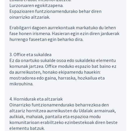
Lurzoruaren egokitzapena.
Espazioaren funtzionamendurako behar diren
oinarrizko altzariak.
Erabilgarri dagoen aurrekontuak markatuko du lehen
fase honen irismena. Hasieran egin ezin diren jarduerak
hurrengo faseetan egin beharko dira.
3. Office eta sukaldea
Ez da onartuko sukalde osoa edo sukaldeko elementu
komunak jartzea. Office moduko espazio bat baino ez
da aurreikusten, honako ekipamendu hauekin:
mostradorea edo gaina, harraska, hozkailua eta
mikrouhina.
4. Hornidurak eta altzariak
Oinarrizko funtzionamendurako beharrezkoa den
altzariz hornitzea aurreikusten du Udalak: armairuak,
aulkiak, mahaiak, pantaila eta espazioa modu
komunitarioan erabiltzeko ezinbestekoak diren beste
elementu batzuk.