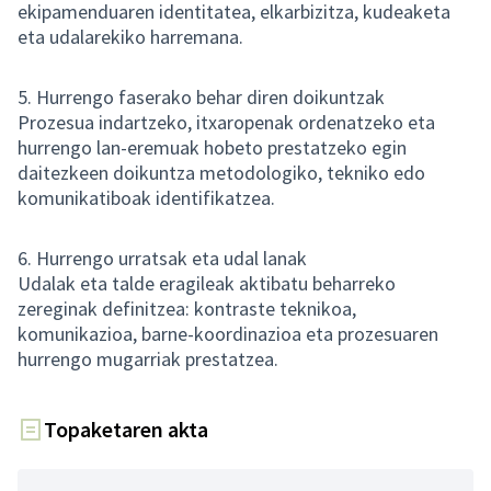
ekipamenduaren identitatea, elkarbizitza, kudeaketa
eta udalarekiko harremana.
5. Hurrengo faserako behar diren doikuntzak
Prozesua indartzeko, itxaropenak ordenatzeko eta
hurrengo lan-eremuak hobeto prestatzeko egin
daitezkeen doikuntza metodologiko, tekniko edo
komunikatiboak identifikatzea.
6. Hurrengo urratsak eta udal lanak
Udalak eta talde eragileak aktibatu beharreko
zereginak definitzea: kontraste teknikoa,
komunikazioa, barne-koordinazioa eta prozesuaren
hurrengo mugarriak prestatzea.
Topaketaren akta