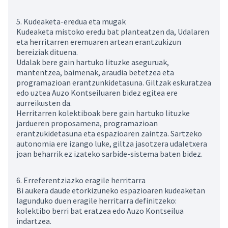
5. Kudeaketa-eredua eta mugak
Kudeaketa mistoko eredu bat planteatzen da, Udalaren
eta herritarren eremuaren artean erantzukizun
bereiziak dituena.
Udalak bere gain hartuko lituzke aseguruak,
mantentzea, baimenak, araudia betetzea eta
programazioan erantzunkidetasuna. Giltzak eskuratzea
edo uztea Auzo Kontseiluaren bidez egitea ere
aurreikusten da.
Herritarren kolektiboak bere gain hartuko lituzke
jardueren proposamena, programazioan
erantzukidetasuna eta espazioaren zaintza. Sartzeko
autonomia ere izango luke, giltza jasotzera udaletxera
joan beharrik ez izateko sarbide-sistema baten bidez.
6. Erreferentziazko eragile herritarra
Bi aukera daude etorkizuneko espazioaren kudeaketan
lagunduko duen eragile herritarra definitzeko:
kolektibo berri bat eratzea edo Auzo Kontseilua
indartzea.