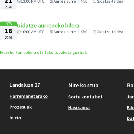
21
13:00 PM UTC
Aurrez aurre
0
Gidatze-taldea
2026
OTS
Gidatze aurreneko bilera
16
10:00 AM UTC
Aurrez aurre
0
Gidatze-taldea
2026
Ikusi bertan behera utzitako topaketa guztiak
Landaluze 27
Nire kontua
Ba
Harremanetarako
Sortu kontu bat
Jar
Prozesuak
Hasi saioa
Bil
Inicio
Dat