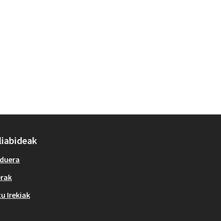
liabideak
duera
erak
u Irekiak