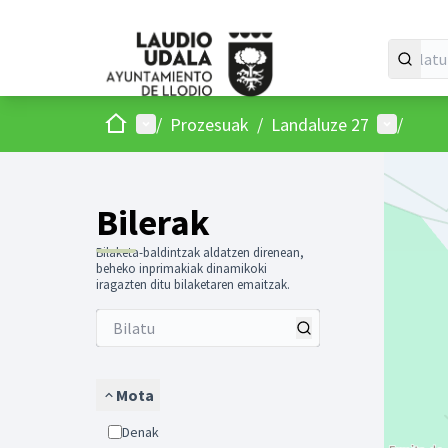
Hasiera
Menu nagusia
Parte-ha
/
Prozesuak
/
Landaluze 27
/
Mapa h
Hurrengo 
Bilerak
Bilaketa-baldintzak aldatzen direnean,
beheko inprimakiak dinamikoki
iragazten ditu bilaketaren emaitzak.
Mota
Denak