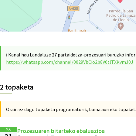
ℹ️ Kanal hau Landaluze 27 partaidetza-prozesuari buruzko info
https://whatsapp.com/channel/0029VbCio2b8V0tlTXKvmJ0J
2 topaketa
Orain ez dago topaketa programaturik, baina aurreko topaketa
MAI
Prozesuaren bitarteko ebaluazioa