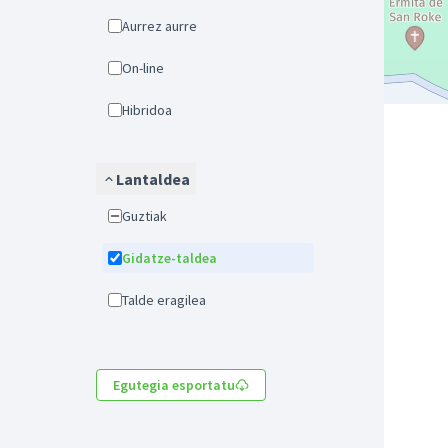
Aurrez aurre
On-line
Hibridoa
Lantaldea
Guztiak
Gidatze-taldea
Talde eragilea
Egutegia esportatu