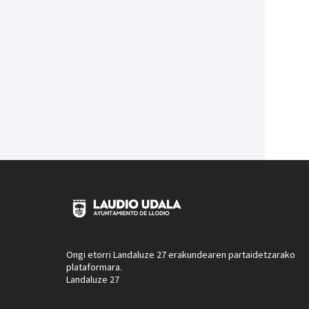
Ongi etorri Landaluze 27 erakundearen partaidetzarako
plataformara.
Landaluze 27