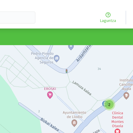
Laguntza
rtzailearen menua
au ez erabili
elementua orri honetako osagaiak mapan puntu gisa erakusten dit
2