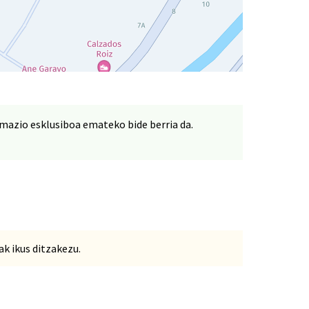
rmazio esklusiboa emateko bide berria da.
k ikus ditzakezu.