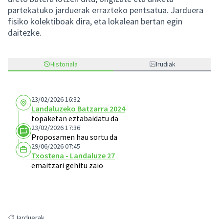
partekatuko jarduerak errazteko pentsatua. Jarduera
fisiko kolektiboak dira, eta lokalean bertan egin
daitezke.
Historiala
Irudiak
23/02/2026 16:32
Landaluzeko Batzarra 2024
topaketan eztabaidatu da
23/02/2026 17:36
Proposamen hau sortu da
29/06/2026 07:45
Txostena - Landaluze 27
emaitzari gehitu zaio
Jarduerak