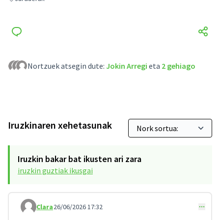
Jarduerak hautaketaren emaitzak
Nortzuek atsegin dute:
Jokin Arregi
eta
2 gehiago
Iruzkinaren xehetasunak
Iruzkin bakar bat ikusten ari zara
iruzkin guztiak ikusgai
Clara
26/06/2026 17:32
Iruzkindu 14