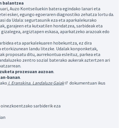
en balantzea
ari, Auzo Kontseiluekin batera egindako lanari eta
tei esker, egungo egoeraren diagnostiko zehatza lortu da.
hasi da Udala: segurtasunik eza eta aparkalekurako
ak, garajeen eta kutxatilen hondatzea, sarbideak eta
, gizalegea, argiztapen eskasa, aparkatzeko arazoak edo
arbidea eta aparkalekuaren hobekuntza, ez dira
 etorkizunean landu litezke. Udalak konponketak,
k proposatu ditu, aurrekontua esleituz, parkea eta
andaluzeko zentro sozial baterako aukerak aztertzen ari
 batzarrean.
ntzuketa prozesuan auzoan
.
anan-banan
.
tako
I. Eranskina. Landaluze Gaiak
dokumentuan ikus
(Kanpoko esteka)
 oinezkoentzako sarbiderik eza
ian