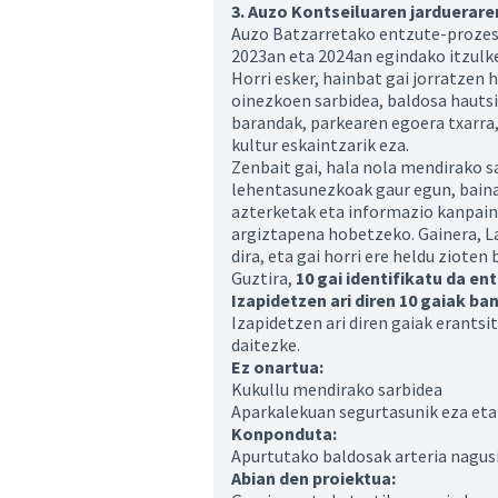
3. Auzo Kontseiluaren jarduerar
Auzo Batzarretako entzute-prozesu
2023an eta 2024an egindako itzulke
Horri esker, hainbat gai jorratzen 
oinezkoen sarbidea, baldosa hautsi
barandak, parkearen egoera txarra
kultur eskaintzarik eza.
Zenbait gai, hala nola mendirako s
lehentasunezkoak gaur egun, baina
azterketak eta informazio kanpaina
argiztapena hobetzeko. Gainera, L
dira, eta gai horri ere heldu zioten
Guztira,
10 gai identifikatu da e
Izapidetzen ari diren 10 gaiak b
Izapidetzen ari diren gaiak erantsi
daitezke.
Ez onartua:
Kukullu mendirako sarbidea
Aparkalekuan segurtasunik eza eta
Konponduta:
Apurtutako baldosak arteria nagus
Abian den proiektua: