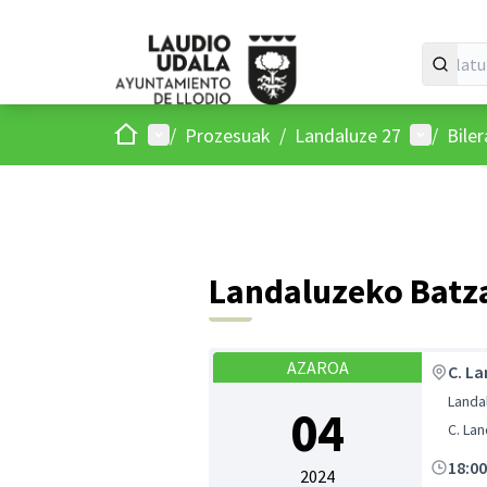
Hasiera
Menu nagusia
Parte-ha
/
Prozesuak
/
Landaluze 27
/
Bile
Landaluzeko Batz
AZAROA
C. La
Landal
04
C. Lan
18:0
2024