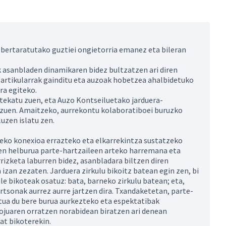
 bertaratutako guztiei ongietorria emanez eta bileran
 asanbladen dinamikaren bidez bultzatzen ari diren
partikularrak gainditu eta auzoak hobetzea ahalbidetuko
ra egiteko.
rtekatu zuen, eta Auzo Kontseiluetako jarduera-
 zuen. Amaitzeko, aurrekontu kolaboratiboei buruzko
uzen islatu zen.
teko konexioa errazteko eta elkarrekintza sustatzeko
ren helburua parte-hartzaileen arteko harremana eta
rizketa laburren bidez, asanbladara biltzen diren
izan zezaten. Jarduera zirkulu bikoitz batean egin zen, bi
e bikoteak osatuz: bata, barneko zirkulu batean; eta,
rtsonak aurrez aurre jartzen dira. Txandaketetan, parte-
ua du bere burua aurkezteko eta espektatibak
ojuaren orratzen norabidean biratzen ari denean
at bikoterekin.