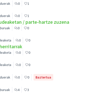
rduerak
0
1
rduerak
0
1
udeaketan / parte-hartze zuzena
buruak
0
0
deaketa
0
0
herritarrak
deaketa
0
0
deaketa
0
0
rduerak
0
0
Baztertua
buruak
4
3