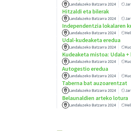
Landaluzeko Batzarra 2024
Ja
Hitzaldi eta bilerak
Landaluzeko Batzarra 2024
Ja
Independentzia lokalaren k
Landaluzeko Batzarra 2024
Hel
Udal-kudeaketa eredua
Landaluzeko Batzarra 2024
Ku
Kudeaketa mistoa: Udala + 
Landaluzeko Batzarra 2024
Ku
Autogestio eredua
Landaluzeko Batzarra 2024
Ku
Taberna bat auzoarentzat
Landaluzeko Batzarra 2024
Ja
Belaunaldien arteko lotura
Landaluzeko Batzarra 2024
Hel