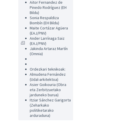
Aitor Fernandez de
Pinedo Rodríguez (EH
Bildu)
Sonia Respaldiza
Bombín (EH Bildu)
Maite Cortázar Agüera
(EAJ/PNV)
Ander Larrínaga Saiz
(EAJ/PNV)
Jakinda Artaraz Martín
(Omnia)
Ordezkari teknikoak:
Almudena Fernández
(Udal-arkitektoa)
Asier Goikouria (Obra
eta Zerbitzuetako
jarduneko burua)
Itziar Sánchez Garigorta
(Zeharkako
politiketarako
arduraduna)