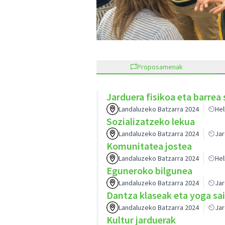
Proposamenak
Jarduera fisikoa eta barrea
Landaluzeko Batzarra 2024
Hel
Sozializatzeko lekua
Landaluzeko Batzarra 2024
Ja
Komunitatea jostea
Landaluzeko Batzarra 2024
Hel
Eguneroko bilgunea
Landaluzeko Batzarra 2024
Ja
Dantza klaseak eta yoga sa
Landaluzeko Batzarra 2024
Ja
Kultur jarduerak