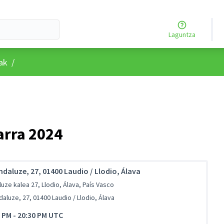
Laguntza
rtzailearen menua
rak
/
arra 2024
ndaluze, 27, 01400 Laudio / Llodio, Álava
uze kalea 27, Llodio, Álava, País Vasco
daluze, 27, 01400 Laudio / Llodio, Álava
0 PM
-
20:30 PM UTC