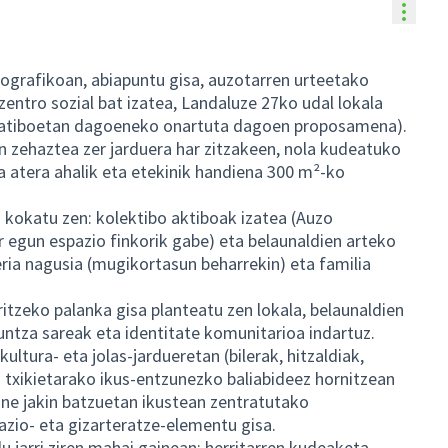
Balia
ografikoan, abiapuntu gisa, auzotarren urteetako
zentro sozial bat izatea, Landaluze 27ko udal lokala
ratiboetan dagoeneko onartuta dagoen proposamena).
 zehaztea zer jarduera har zitzakeen, nola kudeatuko
a atera ahalik eta etekinik handiena 300 m²-ko
kokatu zen: kolektibo aktiboak izatea (Auzo
r egun espazio finkorik gabe) eta belaunaldien arteko
eria nagusia (mugikortasun beharrekin) eta familia
ritzeko palanka gisa planteatu zen lokala, belaunaldien
untza sareak eta identitate komunitarioa indartuz.
kultura- eta jolas-jardueretan (bilerak, hitzaldiak,
a txikietarako ikus-entzunezko baliabideez hornitzean
 une jakin batzuetan ikustean zentratutako
zio- eta gizarteratze-elementu gisa.
u jarri ziren mahai gainean: herritarren kudeaketa