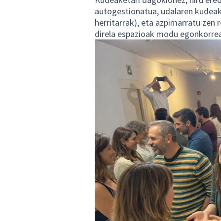
autogestionatua, udalaren kudeak
herritarrak), eta azpimarratu zen 
direla espazioak modu egonkorrea