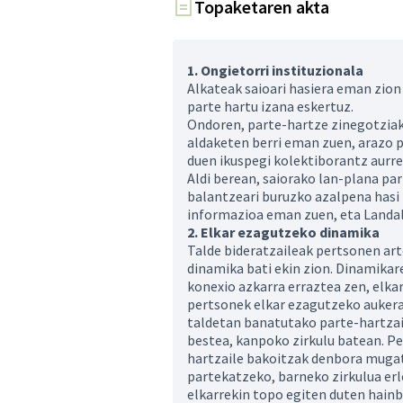
Topaketaren akta
1. Ongietorri instituzionala
Alkateak saioari hasiera eman zion
parte hartu izana eskertuz.
Ondoren, parte-hartze zinegotziak
aldaketen berri eman zuen, arazo 
duen ikuspegi kolektiborantz aurre
Aldi berean, saiorako lan-plana pa
balantzeari buruzko azalpena hasi
informazioa eman zuen, eta Landal
2. Elkar ezagutzeko dinamika
Talde bideratzaileak pertsonen ar
dinamika bati ekin zion. Dinamika
konexio azkarra erraztea zen, elkar
pertsonek elkar ezagutzeko aukera 
taldetan banatutako parte-hartzail
bestea, kanpoko zirkulu batean. Pe
hartzaile bakoitzak denbora mugat
partekatzeko, barneko zirkulua erl
elkarrekin topo egiten duten hainb