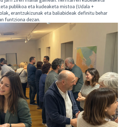
eta publikoa eta kudeaketa mistoa (Udala +
rolak, erantzukizunak eta baliabideak definitu behar
n funtziona dezan.