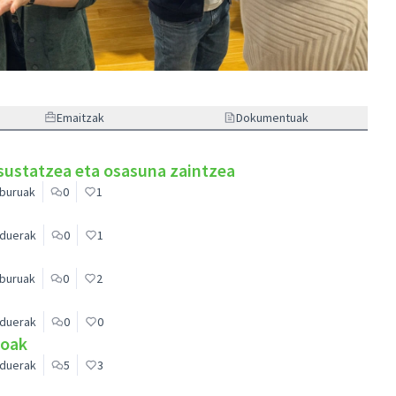
Emaitzak
Dokumentuak
 sustatzea eta osasuna zaintzea
buruak
0
1
rduerak
0
1
buruak
0
2
rduerak
0
0
ioak
rduerak
5
3