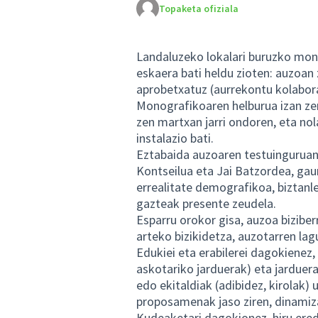
Topaketa ofiziala
Landaluzeko lokalari buruzko mon
eskaera bati heldu zioten: auzoan 
aprobetxatuz (aurrekontu kolabo
Monografikoaren helburua izan zen
zen martxan jarri ondoren, eta nol
instalazio bati.
Eztabaida auzoaren testuinguruan 
Kontseilua eta Jai Batzordea, gau
errealitate demografikoa, biztanl
gazteak presente zeudela.
Esparru orokor gisa, auzoa biziber
arteko bizikidetza, auzotarren lag
Edukiei eta erabilerei dagokienez, 
askotariko jarduerak) eta jarduer
edo ekitaldiak (adibidez, kirolak)
proposamenak jaso ziren, dinamiza
Kudeaketari dagokionez, hiru ered