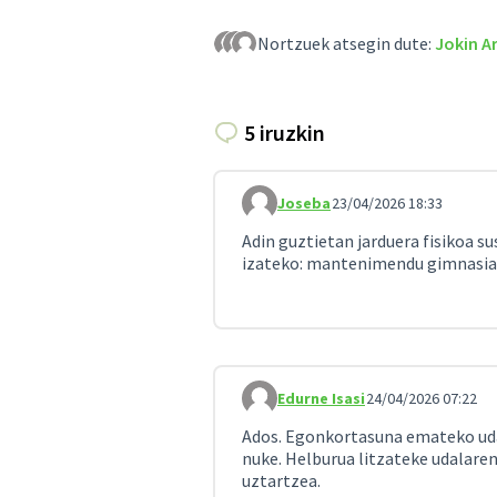
Nortzuek atsegin dute:
Jokin Ar
5 iruzkin
Joseba
23/04/2026 18:33
Iruzkindu 1
Adin guztietan jarduera fisikoa 
izateko: mantenimendu gimnasia, p
Edurne Isasi
24/04/2026 07:22
Iruzkindu 2
Ados. Egonkortasuna emateko uda
nuke. Helburua litzateke udalare
uztartzea.