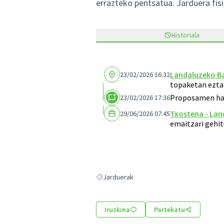
errazteko pentsatua. Jarduera fisi
Historiala
Landaluzeko Ba
23/02/2026 16:32
topaketan ezta
Proposamen hau
23/02/2026 17:36
Txostena - Lan
29/06/2026 07:45
emaitzari gehit
Jarduerak
Jarduerak hautaketaren emaitzak
Iruzkina
Partekatu