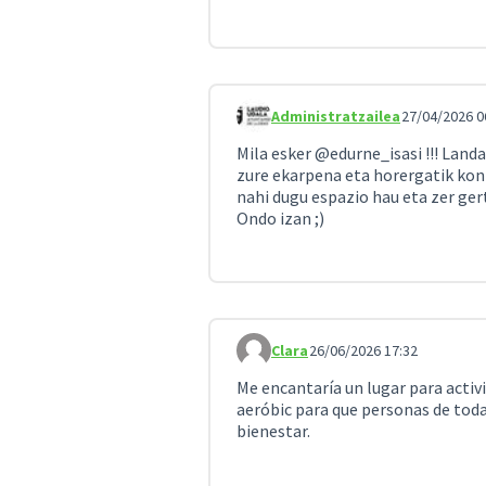
Administratzailea
27/04/2026 0
Iruzkindu 6
Mila esker
@edurne_isasi
!!! Land
zure ekarpena eta horergatik kon
nahi dugu espazio hau eta zer ge
Ondo izan ;)
Clara
26/06/2026 17:32
Iruzkindu 14
Me encantaría un lugar para acti
aeróbic para que personas de toda
bienestar.