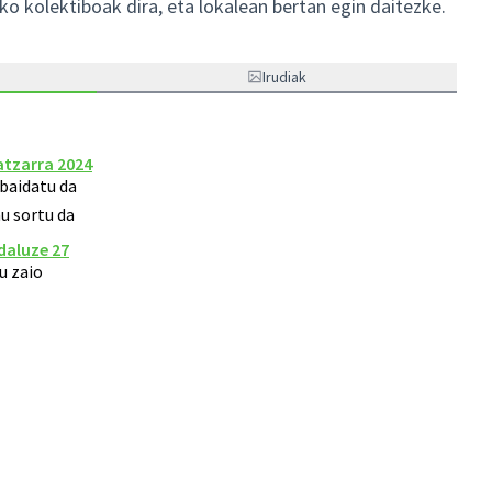
ko kolektiboak dira, eta lokalean bertan egin daitezke.
Irudiak
tzarra 2024
baidatu da
 sortu da
daluze 27
u zaio