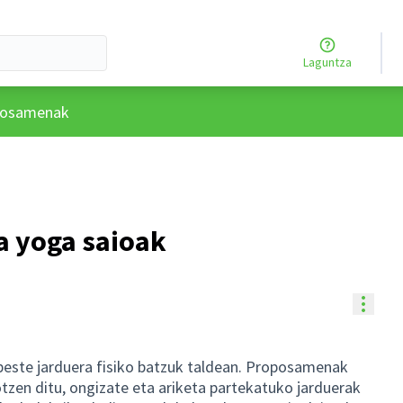
Laguntza
rtzailearen menua
posamenak
a yoga saioak
Balia
beste jarduera fisiko batzuk taldean. Proposamenak
otzen ditu, ongizate eta ariketa partekatuko jarduerak