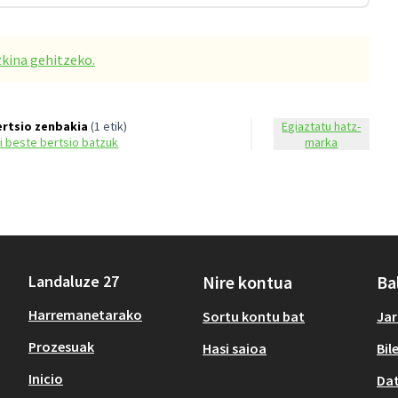
zkina gehitzeko.
ertsio zenbakia
(1 etik)
Egiaztatu hatz-
si beste bertsio batzuk
marka
Landaluze 27
Nire kontua
Ba
Harremanetarako
Sortu kontu bat
Jar
Prozesuak
Hasi saioa
Bil
Inicio
Dat