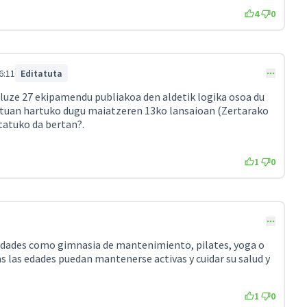
4
0
6:11
Editatuta
aluze 27 ekipamendu publiakoa den aldetik logika osoa du
tuan hartuko dugu maiatzeren 13ko lansaioan (
Zertarako
rtatuko da bertan?
.
1
0
vidades como gimnasia de mantenimiento, pilates, yoga o
s las edades puedan mantenerse activas y cuidar su salud y
1
0