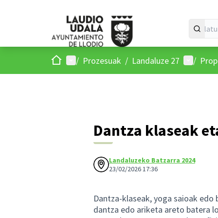
Hasiera
Menu nagusia
Parte-ha
/
Prozesuak
/
Landaluze 27
/
Pro
Dantza klaseak et
Landaluzeko Batzarra 2024
23/02/2026 17:36
Dantza-klaseak, yoga saioak edo 
dantza edo ariketa areto batera l