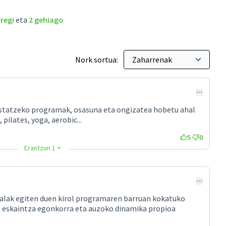
regi
eta
2 gehiago
Nork sortua:
sustatzeko programak, osasuna eta ongizatea hobetu ahal
ilates, yoga, aerobic...
5
0
Erantzun 1
lak egiten duen kirol programaren barruan kokatuko
n eskaintza egonkorra eta auzoko dinamika propioa