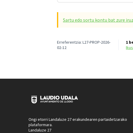
Sartu edo sortu kontu bat zure iru
Erreferentzia: L27-PROP-2026-
1 b
02-12
iku
Ongi etorri Landaluze 27 erakundearen partaidetzarako
plataformara.
Landaluze 27