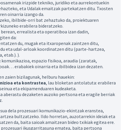
osamenak irizpide tekniko, juridiko eta aurrekontuekin
zehazteko, eta Udalak emaitzak partekatzen ditu. Txosten
en oinarria izango da.
eko, ibilbide-orri bat zehaztuko da, proiektuaren
izuneko erabilera bideratzeko.
 berean, errealista eta operatiboa izan dadin,
giten da:
entatzen du, mugak eta itxaropenak zaintzen ditu,
 du eta udal-arloak koordinatzen ditu (parte-hartzea,
 etab.). ).
:
komunikazioa, espazio fisikoa, araudia (zaratak,
oak… erabakiek oinarria eta ibilbidea izan dezaten.
en zaien bizilagunak, helburu hauekin:
nizioa eta kontrastea
, lau bloketan antolatuta: erabilera
diseinua eta ekipamenduaren kudeaketa.
ua aberastu dezaketen auzoko pertsona eta eragile berriak
z.
tsua dela prozesuari komunikazio-ekintzak eranstea,
artzea bultzatzeko. Ildo horretan, auzotarrekin ideiak eta
zen da, baita saioak amaitzean bideo txikiak egitea ere.
k prozesuari ikusgarritasuna ematea, baita pertsona