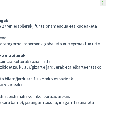
Balia
ugak
e 27ren erabilerak, funtzionamendua eta kudeaketa
pena
ateragarria, tabernarik gabe, eta aurreproiektua urte
o erabilerak
intza kultural/sozial falta.
ikidetza, kultur/gizarte jarduerak eta elkarteentzako
ta bilera/jarduera fisikorako espazioak.
Auzokideak).
ekia, pixkanakako inkorporazioarekin.
skara barne), jasangarritasuna, irisgarritasuna eta