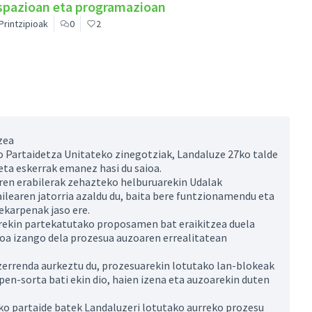
 espazioan eta programazioan
Printzipioak
0
2
zea
Partaidetza Unitateko zinegotziak, Landaluze 27ko talde
eta eskerrak emanez hasi du saioa.
ren erabilerak zehazteko helburuarekin Udalak
learen jatorria azaldu du, baita bere funtzionamendu eta
ekarpenak jaso ere.
rekin partekatutako proposamen bat eraikitzea duela
koa izango dela prozesua auzoaren errealitatean
zerrenda aurkeztu du, prozesuarekin lotutako lan-blokeak
en-sorta bati ekin dio, haien izena eta auzoarekin duten
ako partaide batek Landaluzeri lotutako aurreko prozesu