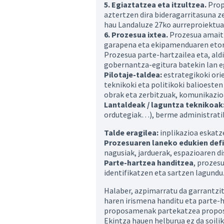
5. Egiaztatzea eta itzultzea.
Prop
aztertzen dira bideragarritasuna 
hau Landaluze 27ko aurreproiektuar
6. Prozesua ixtea.
Prozesua amaitz
garapena eta ekipamenduaren etork
Prozesua parte-hartzailea eta, aldi
gobernantza-egitura batekin lan e
Pilotaje-taldea:
estrategikoki ori
teknikoki eta politikoki balioesten
obrak eta zerbitzuak, komunikazioa,
Lantaldeak / laguntza teknikoak
ordutegiak…), berme administratib
Talde eragilea:
inplikazioa eskatz
Prozesuaren laneko edukien defi
nagusiak, jarduerak, espazioaren 
Parte-hartzea handitzea
, prozes
identifikatzen eta sartzen lagundu
Halaber, azpimarratu da garrantzi
haren irismena handitu eta parte-h
proposamenak partekatzea proposat
Ekintza hauen helburua ez da soili