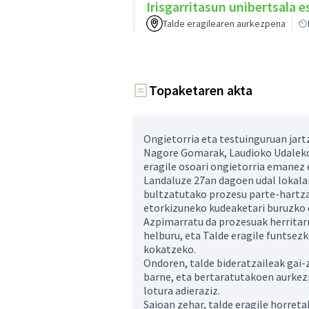
Irisgarritasun unibertsala
Talde eragilearen aurkezpena
Topaketaren akta
Ongietorria eta testuinguruan jart
Nagore Gomarak, Laudioko Udaleko 
eragile osoari ongietorria emanez 
Landaluze 27an dagoen udal lokala
bultzatutako prozesu parte-hartzai
etorkizuneko kudeaketari buruzko 
Azpimarratu da prozesuak herritar
helburu, eta Talde eragile funtsez
kokatzeko.
Ondoren, talde bideratzaileak gai-
barne, eta bertaratutakoen aurkezp
lotura adieraziz.
Saioan zehar, talde eragile horret