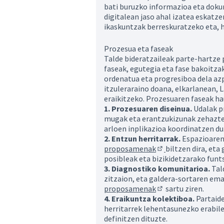
bati buruzko informazioa eta doku
digitalean jaso ahal izatea eskatze
ikaskuntzak berreskuratzeko eta, 
Prozesua eta faseak
Talde bideratzaileak parte-hartze 
faseak, egutegia eta fase bakoitz
ordenatua eta progresiboa dela az
itzuleraraino doana, elkarlanean,
eraikitzeko. Prozesuaren faseak ha
1. Prozesuaren diseinua.
Udalak p
mugak eta erantzukizunak zehazten
arloen inplikazioa koordinatzen du
2. Entzun herritarrak.
Espazioaren 
proposamenak
biltzen dira, et
(Ireki beste fitxa b
posibleak eta bizikidetzarako funt
3. Diagnostiko komunitarioa.
Tal
zitzaion, eta galdera-sortaren em
proposamenak
sartu ziren.
(Ireki beste fitxa b
4. Eraikuntza kolektiboa.
Partaide
herritarrek lehentasunezko erabil
definitzen dituzte.