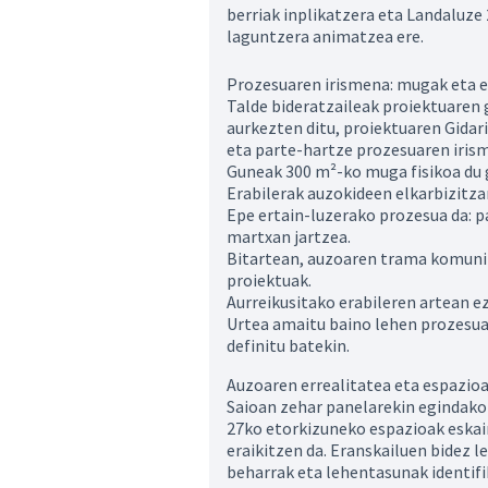
berriak inplikatzera eta Landaluze
laguntzera animatzea ere.
Prozesuaren irismena: mugak eta 
Talde bideratzaileak proiektuaren
aurkezten ditu, proiektuaren Gida
eta parte-hartze prozesuaren iris
Guneak 300 m²-ko muga fisikoa du 
Erabilerak auzokideen elkarbizitza
Epe ertain-luzerako prozesua da: p
martxan jartzea.
Bitartean, auzoaren trama komunit
proiektuak.
Aurreikusitako erabileren artean e
Urtea amaitu baino lehen prozesua
definitu batekin.
Auzoaren errealitatea eta espazio
Saioan zehar panelarekin egindako 
27ko etorkizuneko espazioak eskai
eraikitzen da. Eranskailuen bidez le
beharrak eta lehentasunak identifik