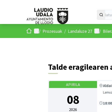
Hasiera
Menu nagusia
Parte-ha
/
Prozesuak
/
Landaluze 27
/
Bile
Talde eragilearen
APIRILA
Aldai
Lamuz
08
18:0
2026