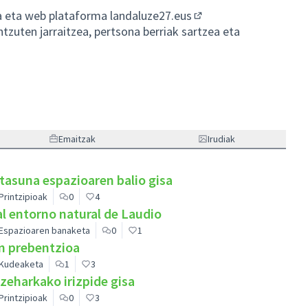
a eta web plataforma
landaluze27.eus
(Ireki beste fitxa bate
ntzuten jarraitzea, pertsona berriak sartzea eta
Emaitzak
Irudiak
tasuna espazioaren balio gisa
Printzipioak
0
4
l entorno natural de Laudio
Espazioaren banaketa
0
1
n prebentzioa
Kudeaketa
1
3
eharkako irizpide gisa
Printzipioak
0
3