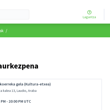
Laguntza
rtzailearen menua
rak
/
 aurkezpena
koerreka gela (Kultura-etxea)
a kalea 13, Laudio, Araba
0 PM
-
20:00 PM UTC