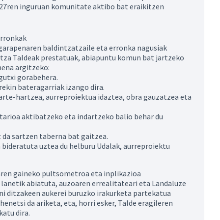
 27ren inguruan komunitate aktibo bat eraikitzen
erronkak
 garapenaren baldintzatzaile eta erronka nagusiak
ritza Taldeak prestatuak, abiapuntu komun bat jartzeko
mena argitzeko:
gutxi gorabehera.
rekin bateragarriak izango dira.
arte-hartzea, aurreproiektua idaztea, obra gauzatzea eta
arioa aktibatzeko eta indartzeko balio behar du
z da sartzen taberna bat gaitzea.
 bideratuta uztea du helburu Udalak, aurreproiektu
aren gaineko pultsometroa eta inplikazioa
lanetik abiatuta, auzoaren errealitateari eta Landaluze
ni ditzakeen aukerei buruzko irakurketa partekatua
henetsi da ariketa, eta, horri esker, Talde eragileren
atu dira.