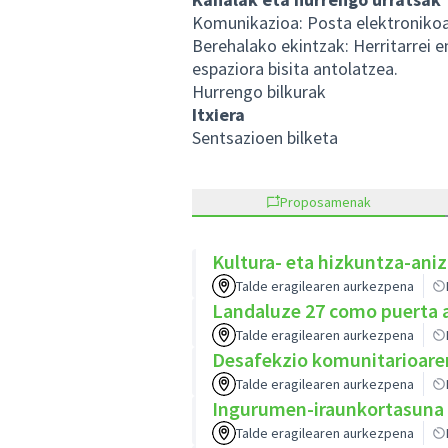
Komunikazioa: Posta elektroniko
Berehalako ekintzak: Herritarrei e
espaziora bisita antolatzea.
Hurrengo bilkurak
Itxiera
Sentsazioen bilketa
Proposamenak
Kultura- eta hizkuntza-aniz
Talde eragilearen aurkezpena
Landaluze 27 como puerta a
Talde eragilearen aurkezpena
Desafekzio komunitarioare
Talde eragilearen aurkezpena
Ingurumen-iraunkortasuna z
Talde eragilearen aurkezpena