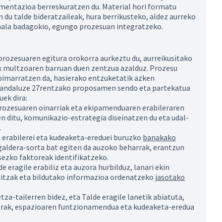
mentazioa berreskuratzen du. Material hori formatu
n du talde bideratzaileak, hura berrikusteko, aldez aurreko
hala badagokio, egungo prozesuan integratzeko.
prozesuaren egitura orokorra aurkeztu du, aurreikusitako
ak multzoaren barruan duen zentzua azalduz. Prozesu
pimarratzen da, hasierako entzuketatik azken
 Landaluze 27rentzako proposamen sendo eta partekatua
uek dira:
rozesuaren oinarriak eta ekipamenduaren erabileraren
 ditu, komunikazio-estrategia diseinatzen du eta udal-
.
erabilerei eta kudeaketa-ereduei buruzko
banakako
a galdera-sorta bat egiten da auzoko beharrak, erantzun
atean)
sezko faktoreak identifikatzeko.
de eragile erabiliz eta auzora hurbilduz, lanari ekin
aitzak eta bildutako informazioa ordenatzeko
jasotako
atean)
tza-tailerren bidez, eta Talde eragile lanetik abiatuta,
erak, espazioaren funtzionamendua eta kudeaketa-eredua