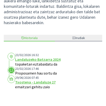
aukera emango luke, lankidetza sustatuz eta
komunitate-loturak indartuz. Baldintza gisa, lokalaren
administrazioaz eta zaintzaz arduratuko den talde bat
osatzea planteatu dute, behar izanez gero Udalaren
hasierako babesarekin.
Historiala
Irudiak
23/02/2026 16:32
Landaluzeko Batzarra 2024
topaketan eztabaidatu da
23/02/2026 17:46
Proposamen hau sortu da
29/06/2026 07:45
Txostena - Landaluze 27
emaitzari gehitu zaio