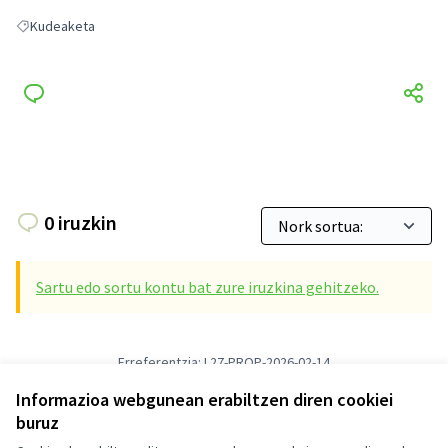
Kudeaketa
Kudeaketa hautaketaren emaitzak
0 iruzkin
Sartu edo sortu kontu bat zure iruzkina gehitzeko.
Erreferentzia: L27-PROP-2026-02-14
2 bertsio zenbakia
(2 etik)
ikusi beste bertsio batzuk
Informazioa webgunean erabiltzen diren cookiei
Egiaztatu hatz-marka
buruz