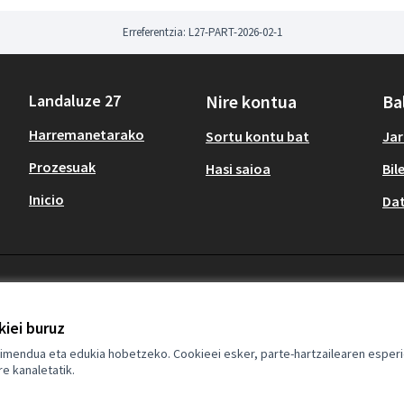
Erreferentzia: L27-PART-2026-02-1
Landaluze 27
Nire kontua
Ba
Harremanetarako
Sortu kontu bat
Jar
Prozesuak
Hasi saioa
Bil
Inicio
Dat
iei buruz
imendua eta edukia hobetzeko. Cookieei esker, parte-hartzailearen esperi
e kanaletatik.