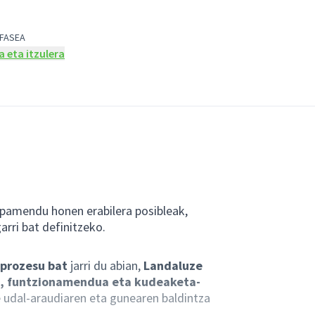
FASEA
 eta itzulera
ipamendu honen erabilera posibleak,
rri bat definitzeko.
 prozesu bat
jarri du abian,
Landaluze
k, funtzionamendua eta kudeaketa-
 udal-araudiaren eta gunearen baldintza