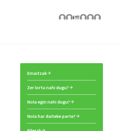
Emaitzak
Zer lortu nahi dugu?
Nola egin nahi dugu?
Nola har daiteke parte?
Bilerak