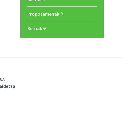
Proposamenak
Berriak
UA
aidetza