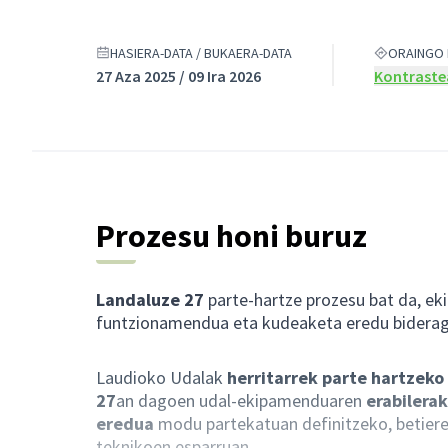
HASIERA-DATA / BUKAERA-DATA
ORAINGO 
27 Aza 2025 / 09 Ira 2026
Kontrastea
Prozesu honi buruz
Landaluze 27
parte-hartze prozesu bat da, ek
funtzionamendua eta kudeaketa eredu bideraga
Laudioko Udalak
herritarrek parte hartzeko
27
an dagoen udal-ekipamenduaren
erabilera
eredua
modu partekatuan definitzeko, betiere
teknikoen esparruan.