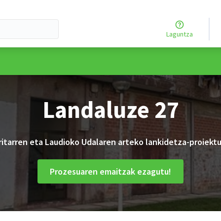
Laguntza
rtzailearen menua
Landaluze 27
ritarren eta Laudioko Udalaren arteko lankidetza-proiektu
Prozesuaren emaitzak ezagutu!