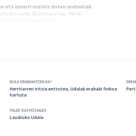
o eta oinarri soziala duten erabakiak
tzeko sortu da prozesu hau. Parte-
rtekatua, bideragarria eta
aluzeko bizitza komunitarioa berpiztea
en antolatua indartuz.
 lotura duten eta interesa duten
uteko prozesu honetan parte hartzera.
kumentu bat argitaratuko du parte-hartze
ntu hori oinarritzat hartuko du udal
aren erabilera zehazteko.
NOLA ERABAKITZEN DA?
EREM
Herritarren iritzia entzutea, Udalak erabaki finkoa
Part
hartuta
TALDE SUSTATZAILEA
Laudioko Udala