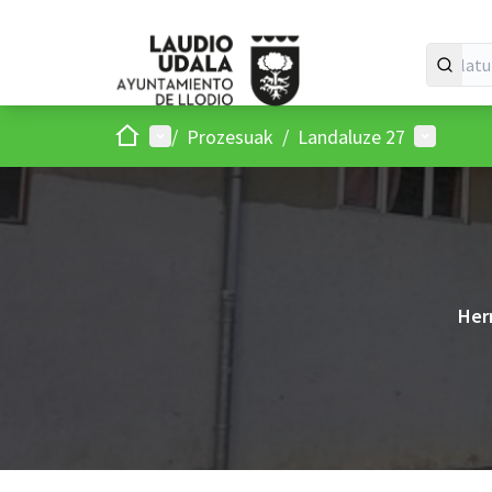
Hasiera
Menu nagusia
Parte-ha
/
Prozesuak
/
Landaluze 27
Her