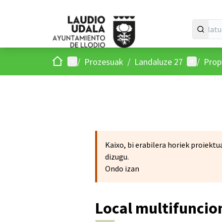
Hasiera
Menu nagusia
Parte-ha
/
Prozesuak
/
Landaluze 27
/
Pro
Kaixo, bi erabilera horiek proiek
dizugu.
Ondo izan
Local multifuncio