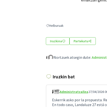
emaitzari gehit
Helburuak
Helburuak hautaketaren emaitzak
Iruzkina
Partekatu
Nortzuek atsegin dute:
Administ
Iruzkin bat
Administratzailea
27/04/2026 0
Iruzkindu 10
Eskerrik asko por la propuesta. R
En todo caso, Landaluze 27 está c