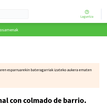
Laguntza
rtzailearen menua
posamenak
tuaren esparruarekin bateragarriak izateko aukera ematen
nal con colmado de barrio.