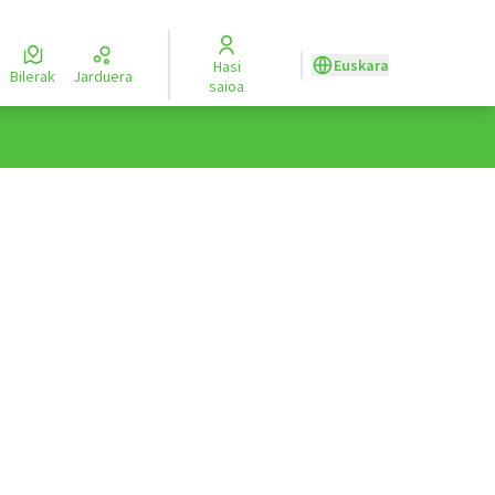
Euskara
Hasi
Aukeratu hizkuntza
Elegir
Bilerak
Jarduera
saioa