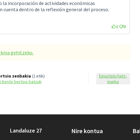
o la incorporación de actividades económicas
n cuenta dentro de la reflexión general del proceso.
1
0
zkina gehitzeko.
ertsio zenbakia
(2 etik)
Egiaztatu hatz-
si beste bertsio batzuk
marka
Landaluze 27
Nire kontua
Ba