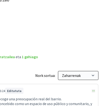
u zaio
ratzailea
eta
1 gehiago
Nork sortua:
6:24
Editatuta
ecoge una preocupación real del barrio.
oncebido como un espacio de uso público y comunitario, y