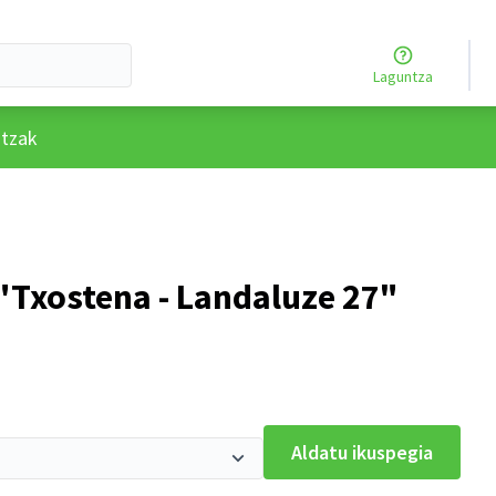
Laguntza
rtzailearen menua
tzak
Txostena - Landaluze 27"
Aldatu ikuspegia