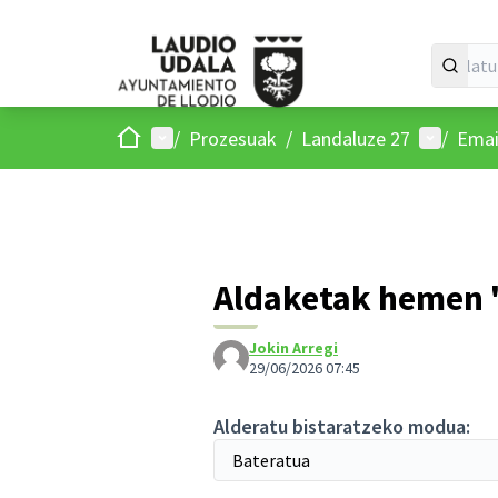
Hasiera
Menu nagusia
Parte-ha
/
Prozesuak
/
Landaluze 27
/
Emai
Aldaketak hemen "
Jokin Arregi
29/06/2026 07:45
Alderatu bistaratzeko modua: