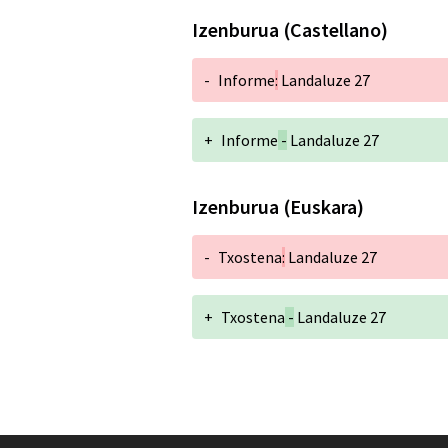
Izenburua (Castellano)
-
Informe
:
Landaluze 27
+
Informe
-
Landaluze 27
Izenburua (Euskara)
-
Txostena
:
Landaluze 27
+
Txostena
-
Landaluze 27