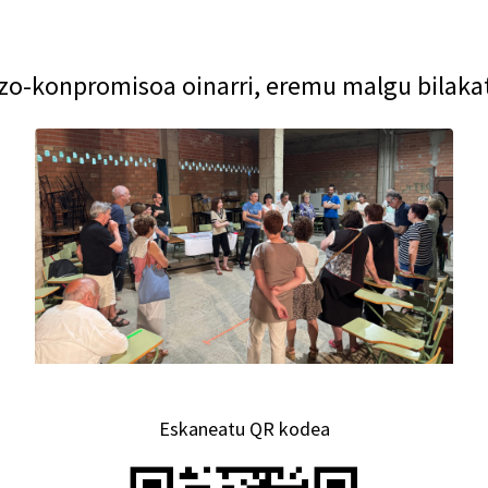
zo-konpromisoa oinarri, eremu malgu bilaka
Eskaneatu QR kodea